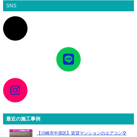
SNS
ア
イ
コ
ン
リ
ン
ク
ア
イ
コ
ン
リ
ン
ク
ア
イ
コ
ン
リ
ン
ク
最近の施工事例
【川崎市中原区】賃貸マンションのエアコン交