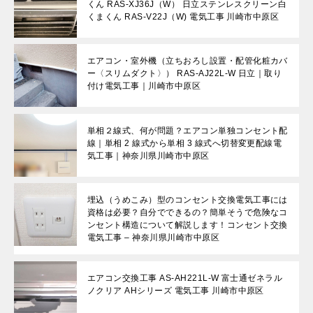
くん RAS-XJ36J（W） 日立ステンレスクリーン白
くまくん RAS-V22J（W) 電気工事 川崎市中原区
エアコン・室外機（立ちおろし設置・配管化粧カバ
ー〈スリムダクト〉） RAS-AJ22L-W 日立｜取り
付け電気工事｜川崎市中原区
単相２線式、何が問題？エアコン単独コンセント配
線｜単相 2 線式から単相 3 線式へ切替変更配線電
気工事｜神奈川県川崎市中原区
埋込（うめこみ）型のコンセント交換電気工事には
資格は必要？自分でできるの？簡単そうで危険なコ
ンセント構造について解説します！コンセント交換
電気工事 – 神奈川県川崎市中原区
エアコン交換工事 AS-AH221L-W 富士通ゼネラル
ノクリア AHシリーズ 電気工事 川崎市中原区