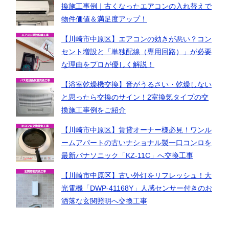
換施工事例｜古くなったエアコンの入れ替えで
物件価値＆満足度アップ！
【川崎市中原区】エアコンの効きが悪い？コン
セント増設と「単独配線（専用回路）」が必要
な理由をプロが優しく解説！
【浴室乾燥機交換】音がうるさい・乾燥しない
と思ったら交換のサイン！2室換気タイプの交
換施工事例をご紹介
【川崎市中原区】賃貸オーナー様必見！ワンル
ームアパートの古いナショナル製一口コンロを
最新パナソニック「KZ-11C」へ交換工事
【川崎市中原区】古い外灯をリフレッシュ！大
光電機「DWP-41168Y」人感センサー付きのお
洒落な玄関照明へ交換工事