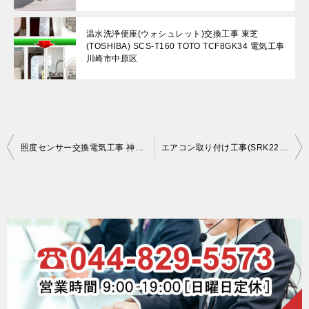
温水洗浄便座(ウォシュレット)交換工事 東芝
(TOSHIBA) SCS-T160 TOTO TCF8GK34 電気工事
川崎市中原区
投
照度センサー交換電気工事 神奈川県 川崎市 中原区
エアコン取り付け工事(SRK223-W SRC223 三菱)、取外し（交換工事） 電気工事 標準工事 壁掛け金具設置 ビーバーエアコン
稿
ナ
ビ
ゲ
ー
シ
ョ