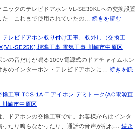
ニックのテレビドアホン VL-SE30KLへの交換設
:
した。これまで使用されていたの…
続きを読む
ド
ア
・テレビドアホン取り付け工事、取外し（交換工
ホ
5X(VL-SE25K) 標準工事 電気工事 川崎市中原区
ン
ポンの音だけが鳴る100V電源式のドアチャイムホン
交
付きのインターホン・テレビドアホンに…
続きを読
換
工
工事 TCS-1A-T アイホン デミトーク(AC電源直
事
事 川崎市中原区
パ
ナ
は、ドアホンの交換工事です。お客様からはインタ
ソ
鳴ったり鳴らなかったり、通話の音声が乱れ…
続き
ニ