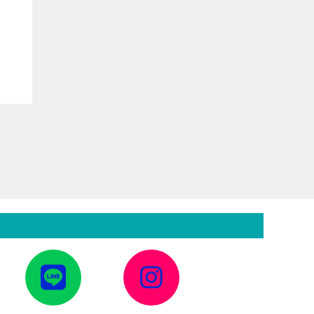
か
ら
録
asonic)
画
機
能
付
き
VL-
SE25X
へ
ア
ア
の
イ
イ
コ
コ
ン
ン
施
0KL
リ
リ
ン
ン
工
ク
ク