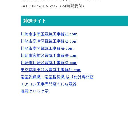
ア
取
FAX：044-813-5877（24時間受付）
イ
外
ホ
し
姉妹サイト
ン
（交
川崎市多摩区電気工事解決.com
デ
換
川崎市高津区電気工事解決.com
ミ
工
川崎市幸区電気工事解決.com
ト
川崎市宮前区電気工事解決.com
事）
川崎市川崎区電気工事解決.com
ー
VL-
東京都世田谷区電気工事解決.com
ク
SE25X(VL-
浴室乾燥機・浴室暖房機 取り付け専門店
(AC
SE25K)
エアコン工事専門店くじら電器
激震クリック堂
電
標
源
準
直
工
結
事