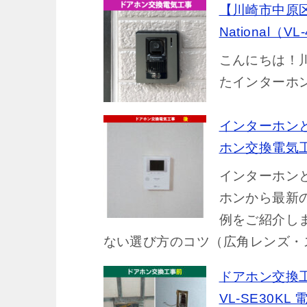
【川崎市中原
National
こんにちは！
たインターホ
インターホン
ホン交換電気
インターホン
ホンから最新
例をご紹介し
ない選び方のコツ（広角レンズ・
ドアホン交換工事
VL-SE30K