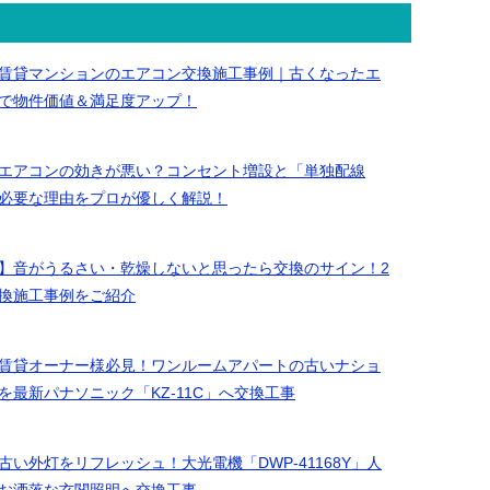
事
例
賃貸マンションのエアコン交換施工事例｜古くなったエ
で物件価値＆満足度アップ！
エアコンの効きが悪い？コンセント増設と「単独配線
必要な理由をプロが優しく解説！
】音がうるさい・乾燥しないと思ったら交換のサイン！2
換施工事例をご紹介
賃貸オーナー様必見！ワンルームアパートの古いナショ
を最新パナソニック「KZ-11C」へ交換工事
い外灯をリフレッシュ！大光電機「DWP-41168Y」人
お洒落な玄関照明へ交換工事