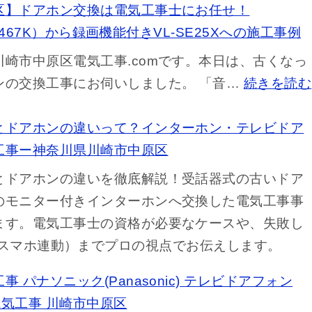
区】ドアホン交換は電気工事士にお任せ！
（VL-467K）から録画機能付きVL-SE25Xへの施工事例
川崎市中原区電気工事.comです。本日は、古くなっ
ンの交換工事にお伺いしました。 「音…
続きを読む
とドアホンの違いって？インターホン・テレビドア
工事ー神奈川県川崎市中原区
とドアホンの違いを徹底解説！受話器式の古いドア
のモニター付きインターホンへ交換した電気工事事
ます。電気工事士の資格が必要なケースや、失敗し
スマホ連動）までプロの視点でお伝えします。
 パナソニック(Panasonic) テレビドアフォン
L 電気工事 川崎市中原区