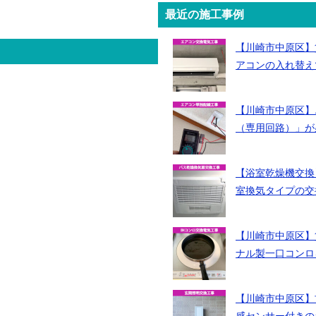
最近の施工事例
気
工
【川崎市中原区】
事
アコンの入れ替え
川
崎
【川崎市中原区】
（専用回路）」が
市
中
【浴室乾燥機交換
原
室換気タイプの交
区
【川崎市中原区】
ナル製一口コンロ
【川崎市中原区】古
感センサー付きの