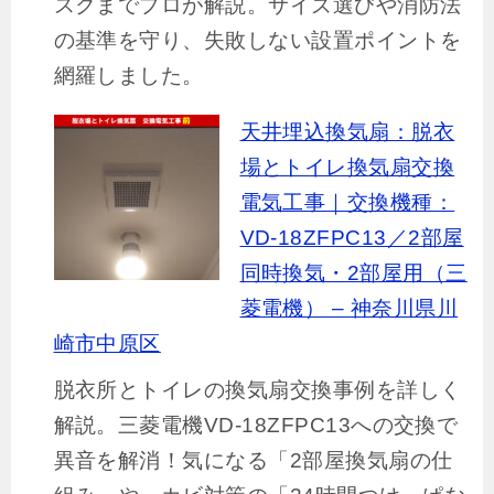
スクまでプロが解説。サイズ選びや消防法
ー
意！
の基準を守り、失敗しない設置ポイントを
ド
最
網羅しました。
か
新
ら
の
天井埋込換気扇：脱衣
三
静
場とトイレ換気扇交換
菱
音・
電気工事｜交換機種：
へ
お
VD-18ZFPC13／2部屋
レ
手
同時換気・2部屋用（三
ン
入
菱電機） – 神奈川県川
ジ
れ
崎市中原区
フ
簡
脱衣所とトイレの換気扇交換事例を詳しく
ー
単
解説。三菱電機VD-18ZFPC13への交換で
ド
モ
異音を解消！気になる「2部屋換気扇の仕
交
デ