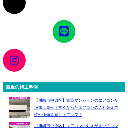
コ
ン
リ
ン
ク
ア
イ
コ
ン
リ
ン
ク
ア
イ
コ
ン
リ
ン
ク
最近の施工事例
【川崎市中原区】賃貸マンションのエアコン交
換施工事例｜古くなったエアコンの入れ替えで
物件価値＆満足度アップ！
【川崎市中原区】エアコンの効きが悪い？コン