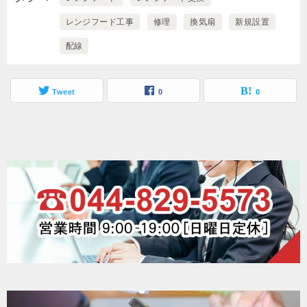
ジ
レンジフード工事
修理
換気扇
新規設置
フ
配線
ー
ド
Tweet
0
0
交
換
工
事
TK-
225R2L
高
須
産
業