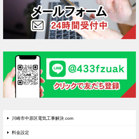
V-
604K8-
BK
三
菱
電
機
電
気
工
事
川
川崎市中原区電気工事解決.com
崎
料金設定
市