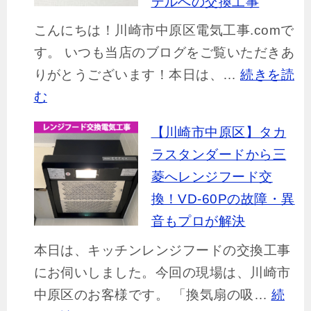
デルへの交換工事
こんにちは！川崎市中原区電気工事.comで
す。 いつも当店のブログをご覧いただきあ
りがとうございます！本日は、…
続きを読
:
む
【川
【川崎市中原区】タカ
崎
ラスタンダードから三
市
菱へレンジフード交
中
換！VD-60Pの故障・異
原
音もプロが解決
区】
本日は、キッチンレンジフードの交換工事
お
にお伺いしました。今回の現場は、川崎市
部
中原区のお客様です。 「換気扇の吸…
続
屋