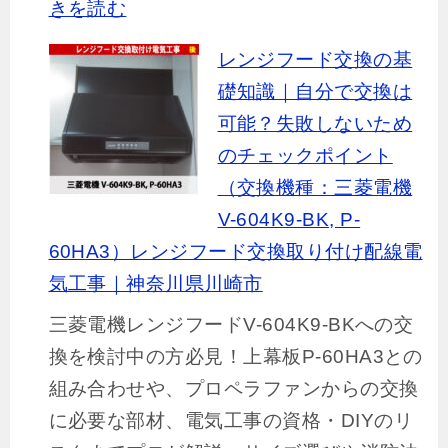
:
きを読む
の
【川
換
レンジフード交換の基
崎
気
礎知識｜自分で交換は
市
扇
可能？失敗しないため
中
か
のチェックポイント
原
ら
（交換機種：三菱電機
区】
異
V-604K9-BK, P-
タ
音
60HA3）レンジフード交換取り付け配線電
カ
が
気工事｜神奈川県川崎市
ラ
し
三菱電機レンジフードV-604K9-BKへの交
ス
た
換を検討中の方必見！上幕板P-60HA3との
タ
ら
組み合わせや、プロペラファンからの交換
ン
要
に必要な部材、電気工事の資格・DIYのリ
ダ
注