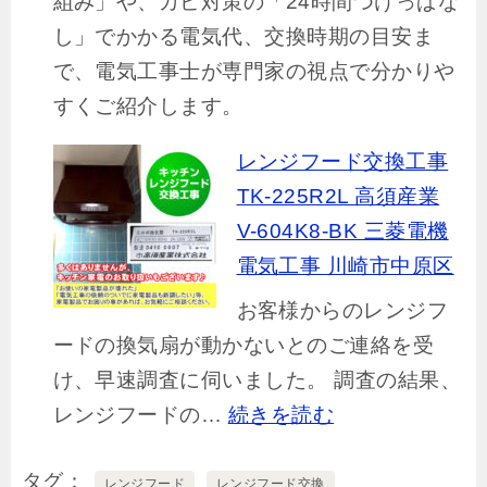
組み」や、カビ対策の「24時間つけっぱな
換！
ル
し」でかかる電気代、交換時期の目安ま
VD-
へ
で、電気工事士が専門家の視点で分かりや
60P
の
すくご紹介します。
の
交
故
換
レンジフード交換工事
障・
工
TK-225R2L 高須産業
異
事
V-604K8-BK 三菱電機
音
電気工事 川崎市中原区
も
お客様からのレンジフ
プ
ードの換気扇が動かないとのご連絡を受
ロ
け、早速調査に伺いました。 調査の結果、
が
:
レンジフードの…
続きを読む
解
レ
決
タグ
ン
レンジフード
レンジフード交換