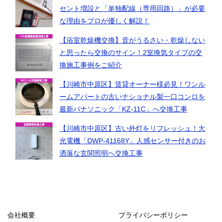
セント増設と「単独配線（専用回路）」が必要
な理由をプロが優しく解説！
【浴室乾燥機交換】音がうるさい・乾燥しない
と思ったら交換のサイン！2室換気タイプの交
換施工事例をご紹介
【川崎市中原区】賃貸オーナー様必見！ワンル
ームアパートの古いナショナル製一口コンロを
最新パナソニック「KZ-11C」へ交換工事
【川崎市中原区】古い外灯をリフレッシュ！大
光電機「DWP-41168Y」人感センサー付きのお
洒落な玄関照明へ交換工事
会社概要
プライバシーポリシー