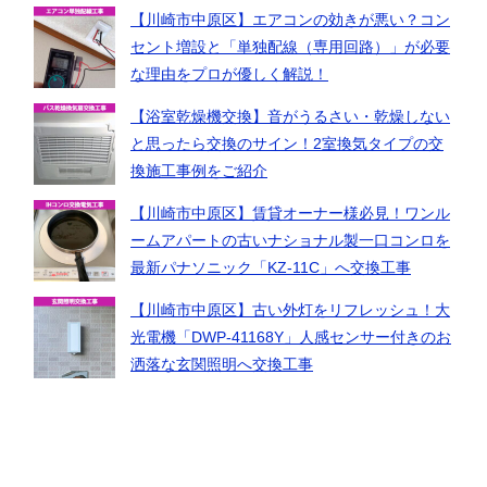
【川崎市中原区】エアコンの効きが悪い？コン
セント増設と「単独配線（専用回路）」が必要
な理由をプロが優しく解説！
【浴室乾燥機交換】音がうるさい・乾燥しない
と思ったら交換のサイン！2室換気タイプの交
換施工事例をご紹介
【川崎市中原区】賃貸オーナー様必見！ワンル
ームアパートの古いナショナル製一口コンロを
最新パナソニック「KZ-11C」へ交換工事
【川崎市中原区】古い外灯をリフレッシュ！大
光電機「DWP-41168Y」人感センサー付きのお
洒落な玄関照明へ交換工事