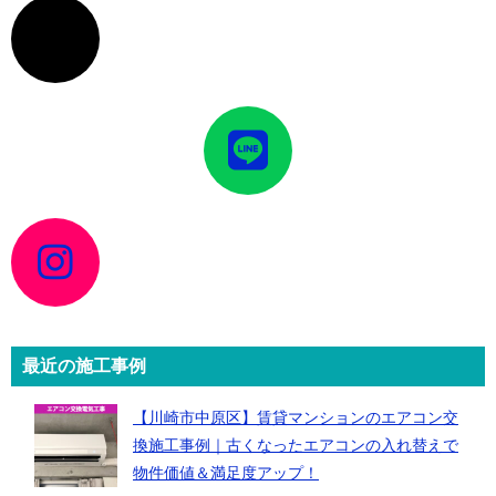
ア
イ
コ
ン
リ
ン
ク
ア
イ
コ
ン
リ
ン
ク
ア
イ
コ
ン
リ
ン
ク
最近の施工事例
【川崎市中原区】賃貸マンションのエアコン交
換施工事例｜古くなったエアコンの入れ替えで
物件価値＆満足度アップ！