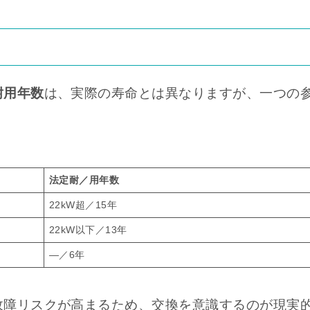
耐用年数
は、実際の寿命とは異なりますが、一つの
法定耐／用年数
22kW超／15年
22kW以下／13年
—／6年
故障リスクが高まるため、交換を意識するのが現実