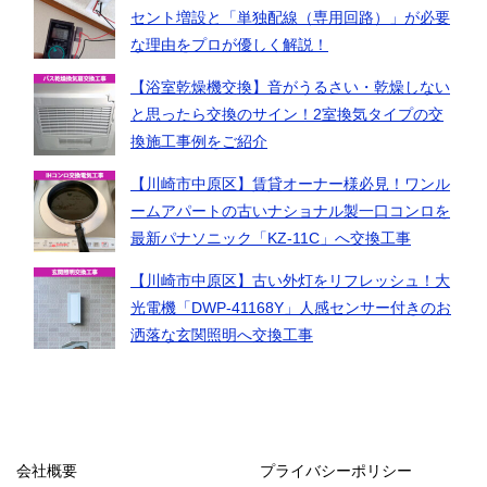
セント増設と「単独配線（専用回路）」が必要
な理由をプロが優しく解説！
【浴室乾燥機交換】音がうるさい・乾燥しない
と思ったら交換のサイン！2室換気タイプの交
換施工事例をご紹介
【川崎市中原区】賃貸オーナー様必見！ワンル
ームアパートの古いナショナル製一口コンロを
最新パナソニック「KZ-11C」へ交換工事
【川崎市中原区】古い外灯をリフレッシュ！大
光電機「DWP-41168Y」人感センサー付きのお
洒落な玄関照明へ交換工事
会社概要
プライバシーポリシー