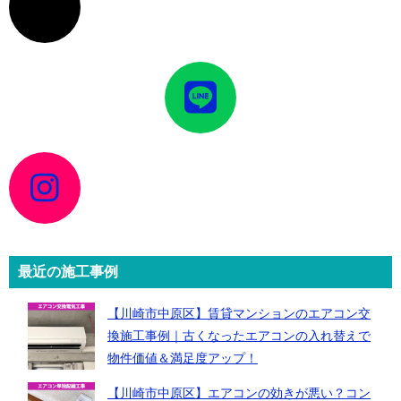
コ
ン
リ
ン
ク
ア
イ
コ
ン
リ
ン
ク
ア
イ
コ
ン
リ
ン
ク
最近の施工事例
【川崎市中原区】賃貸マンションのエアコン交
換施工事例｜古くなったエアコンの入れ替えで
物件価値＆満足度アップ！
【川崎市中原区】エアコンの効きが悪い？コン