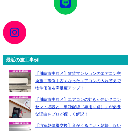
コ
ン
リ
ン
ク
ア
イ
コ
ン
リ
ン
ク
最近の施工事例
【川崎市中原区】賃貸マンションのエアコン交
換施工事例｜古くなったエアコンの入れ替えで
物件価値＆満足度アップ！
【川崎市中原区】エアコンの効きが悪い？コン
セント増設と「単独配線（専用回路）」が必要
な理由をプロが優しく解説！
【浴室乾燥機交換】音がうるさい・乾燥しない