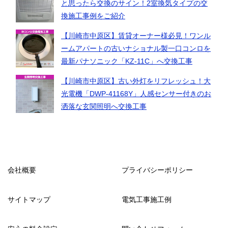
と思ったら交換のサイン！2室換気タイプの交
換施工事例をご紹介
【川崎市中原区】賃貸オーナー様必見！ワンル
ームアパートの古いナショナル製一口コンロを
最新パナソニック「KZ-11C」へ交換工事
【川崎市中原区】古い外灯をリフレッシュ！大
光電機「DWP-41168Y」人感センサー付きのお
洒落な玄関照明へ交換工事
会社概要
プライバシーポリシー
サイトマップ
電気工事施工例