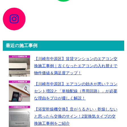
ン
ク
ア
イ
コ
ン
リ
ン
ク
最近の施工事例
【川崎市中原区】賃貸マンションのエアコン交
換施工事例｜古くなったエアコンの入れ替えで
物件価値＆満足度アップ！
【川崎市中原区】エアコンの効きが悪い？コン
セント増設と「単独配線（専用回路）」が必要
な理由をプロが優しく解説！
【浴室乾燥機交換】音がうるさい・乾燥しない
と思ったら交換のサイン！2室換気タイプの交
換施工事例をご紹介