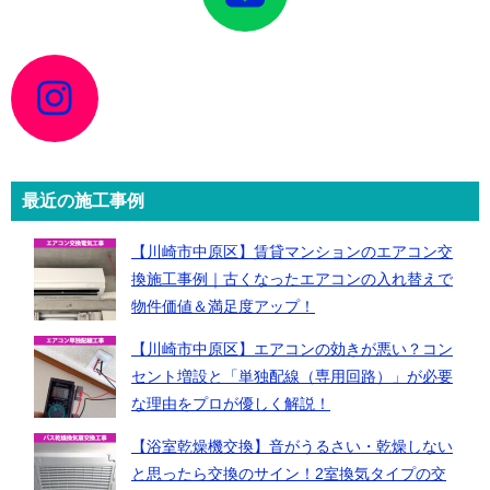
リ
ン
ク
ア
イ
コ
ン
リ
ン
ク
最近の施工事例
【川崎市中原区】賃貸マンションのエアコン交
換施工事例｜古くなったエアコンの入れ替えで
物件価値＆満足度アップ！
【川崎市中原区】エアコンの効きが悪い？コン
セント増設と「単独配線（専用回路）」が必要
な理由をプロが優しく解説！
【浴室乾燥機交換】音がうるさい・乾燥しない
と思ったら交換のサイン！2室換気タイプの交