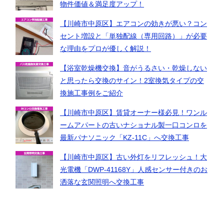
物件価値＆満足度アップ！
【川崎市中原区】エアコンの効きが悪い？コン
セント増設と「単独配線（専用回路）」が必要
な理由をプロが優しく解説！
【浴室乾燥機交換】音がうるさい・乾燥しない
と思ったら交換のサイン！2室換気タイプの交
換施工事例をご紹介
【川崎市中原区】賃貸オーナー様必見！ワンル
ームアパートの古いナショナル製一口コンロを
最新パナソニック「KZ-11C」へ交換工事
【川崎市中原区】古い外灯をリフレッシュ！大
光電機「DWP-41168Y」人感センサー付きのお
洒落な玄関照明へ交換工事