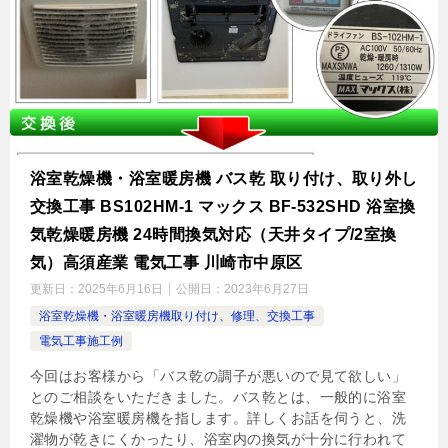
浴室乾燥機・浴室暖房機 バス乾 取り付け、取り外し
交換工事 BS102HM-1 マックス BF-532SHD 浴室換
気乾燥暖房機 24時間換気対応（天井タイプ/2室換
気）高須産業 電気工事 川崎市中原区
更新日：
2025年6月16日
公開日：
2023年6月27日
浴室乾燥機・浴室暖房機取り付け、修理、交換工事
電気工事施工例
今回はお客様から「バス乾の調子が悪いので見て欲しい」
とのご相談をいただきました。バス乾とは、一般的に浴室
乾燥機や浴室暖房機を指します。詳しくお話を伺うと、洗
濯物が乾きにくかったり、浴室内の換気が十分に行われて