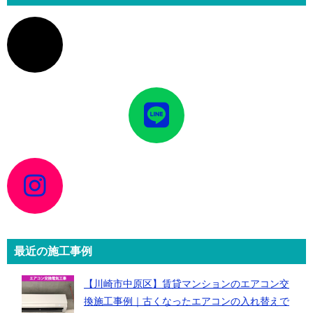
ア
イ
コ
ン
リ
ン
ク
ア
イ
コ
ン
リ
ン
ク
ア
イ
コ
ン
リ
ン
ク
最近の施工事例
【川崎市中原区】賃貸マンションのエアコン交
換施工事例｜古くなったエアコンの入れ替えで