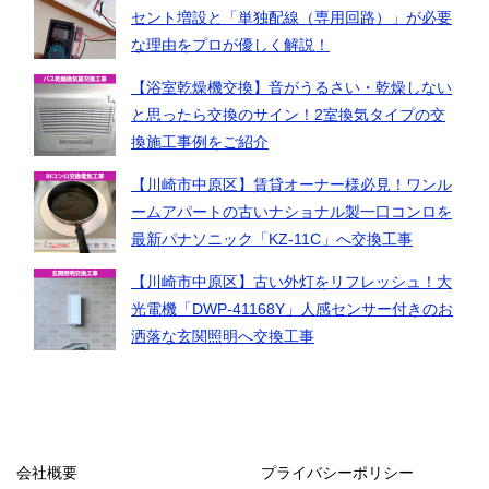
セント増設と「単独配線（専用回路）」が必要
な理由をプロが優しく解説！
【浴室乾燥機交換】音がうるさい・乾燥しない
と思ったら交換のサイン！2室換気タイプの交
換施工事例をご紹介
【川崎市中原区】賃貸オーナー様必見！ワンル
ームアパートの古いナショナル製一口コンロを
最新パナソニック「KZ-11C」へ交換工事
【川崎市中原区】古い外灯をリフレッシュ！大
光電機「DWP-41168Y」人感センサー付きのお
洒落な玄関照明へ交換工事
会社概要
プライバシーポリシー