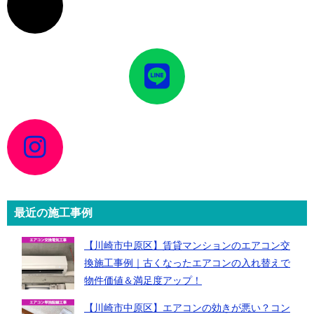
コ
ン
リ
ン
ク
ア
イ
コ
ン
リ
ン
ク
ア
イ
コ
ン
リ
ン
ク
最近の施工事例
【川崎市中原区】賃貸マンションのエアコン交
換施工事例｜古くなったエアコンの入れ替えで
物件価値＆満足度アップ！
【川崎市中原区】エアコンの効きが悪い？コン