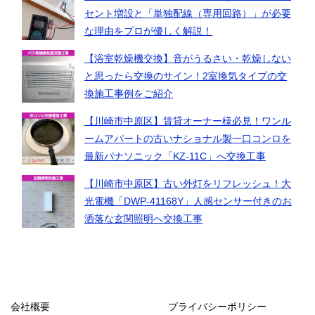
セント増設と「単独配線（専用回路）」が必要
な理由をプロが優しく解説！
【浴室乾燥機交換】音がうるさい・乾燥しない
と思ったら交換のサイン！2室換気タイプの交
換施工事例をご紹介
【川崎市中原区】賃貸オーナー様必見！ワンル
ームアパートの古いナショナル製一口コンロを
最新パナソニック「KZ-11C」へ交換工事
【川崎市中原区】古い外灯をリフレッシュ！大
光電機「DWP-41168Y」人感センサー付きのお
洒落な玄関照明へ交換工事
会社概要
プライバシーポリシー