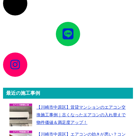
コ
ン
リ
ン
ク
ア
イ
コ
ン
リ
ン
ク
ア
イ
コ
ン
リ
ン
ク
最近の施工事例
【川崎市中原区】賃貸マンションのエアコン交
換施工事例｜古くなったエアコンの入れ替えで
物件価値＆満足度アップ！
【川崎市中原区】エアコンの効きが悪い？コン