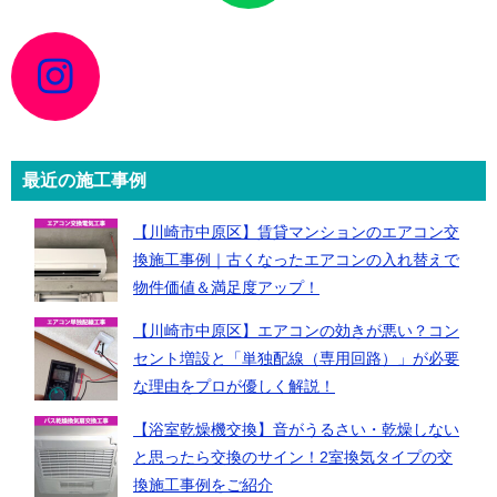
ン
ク
ア
イ
コ
ン
リ
ン
ク
最近の施工事例
【川崎市中原区】賃貸マンションのエアコン交
換施工事例｜古くなったエアコンの入れ替えで
物件価値＆満足度アップ！
【川崎市中原区】エアコンの効きが悪い？コン
セント増設と「単独配線（専用回路）」が必要
な理由をプロが優しく解説！
【浴室乾燥機交換】音がうるさい・乾燥しない
と思ったら交換のサイン！2室換気タイプの交
換施工事例をご紹介