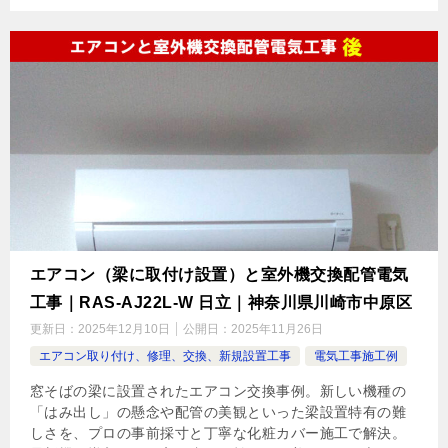
エアコン（梁に取付け設置）と室外機交換配管電気
工事｜RAS-AJ22L-W 日立｜神奈川県川崎市中原区
更新日：
2025年12月10日
公開日：
2025年11月26日
エアコン取り付け、修理、交換、新規設置工事
電気工事施工例
窓そばの梁に設置されたエアコン交換事例。新しい機種の
「はみ出し」の懸念や配管の美観といった梁設置特有の難
しさを、プロの事前採寸と丁寧な化粧カバー施工で解決。