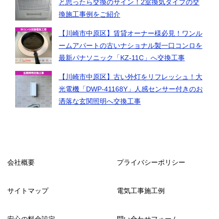
と思ったら交換のサイン！2室換気タイプの交
換施工事例をご紹介
【川崎市中原区】賃貸オーナー様必見！ワンル
ームアパートの古いナショナル製一口コンロを
最新パナソニック「KZ-11C」へ交換工事
【川崎市中原区】古い外灯をリフレッシュ！大
光電機「DWP-41168Y」人感センサー付きのお
洒落な玄関照明へ交換工事
会社概要
プライバシーポリシー
サイトマップ
電気工事施工例
安心の料金設定
問い合わせフォーム