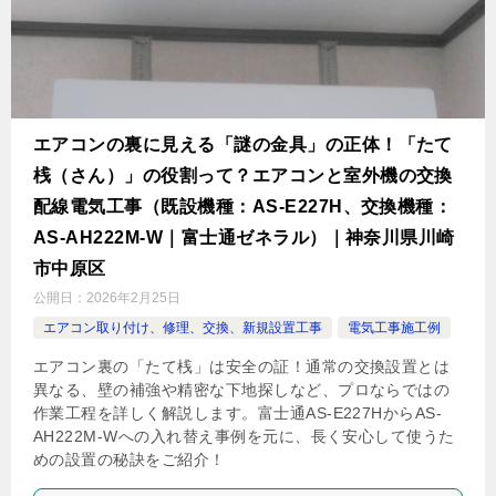
エアコンの裏に見える「謎の金具」の正体！「たて
桟（さん）」の役割って？エアコンと室外機の交換
配線電気工事（既設機種：AS-E227H、交換機種：
AS-AH222M-W｜富士通ゼネラル）｜神奈川県川崎
市中原区
公開日：
2026年2月25日
エアコン取り付け、修理、交換、新規設置工事
電気工事施工例
エアコン裏の「たて桟」は安全の証！通常の交換設置とは
異なる、壁の補強や精密な下地探しなど、プロならではの
作業工程を詳しく解説します。富士通AS-E227HからAS-
AH222M-Wへの入れ替え事例を元に、長く安心して使うた
めの設置の秘訣をご紹介！