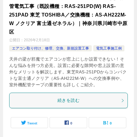
管電気工事（既設機種：RAS-251PD(W) RAS-
251PAD 東芝 TOSHIBA／交換機種：AS-AH222M-
W ノクリア 富士通ゼネラル）｜神奈川県川崎市中原
区
公開日：
2026年2月18日
エアコン取り付け、修理、交換、新規設置工事
電気工事施工例
天井の梁が邪魔でエアコンが窓上にしか設置できない！そ
んな悩みを持つ方必見。設置に必要な隙間や窓上設置の意
外なメリットを解説します。東芝RAS-251PDからコンパク
トな富士通ノクリア（AS-AH222M-W）への交換事例や、
室外機配管テープの重要性も詳しくご紹介。
続きを読む
Tweet
0
0