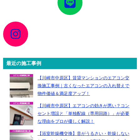
コ
ン
リ
ン
ク
ア
イ
コ
ン
リ
ン
ク
最近の施工事例
【川崎市中原区】賃貸マンションのエアコン交
換施工事例｜古くなったエアコンの入れ替えで
物件価値＆満足度アップ！
【川崎市中原区】エアコンの効きが悪い？コン
セント増設と「単独配線（専用回路）」が必要
な理由をプロが優しく解説！
【浴室乾燥機交換】音がうるさい・乾燥しない