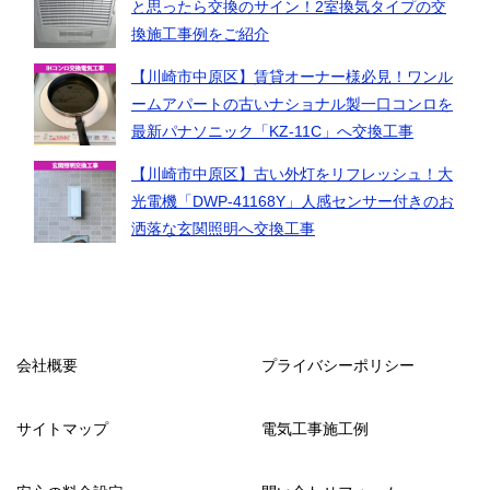
と思ったら交換のサイン！2室換気タイプの交
換施工事例をご紹介
【川崎市中原区】賃貸オーナー様必見！ワンル
ームアパートの古いナショナル製一口コンロを
最新パナソニック「KZ-11C」へ交換工事
【川崎市中原区】古い外灯をリフレッシュ！大
光電機「DWP-41168Y」人感センサー付きのお
洒落な玄関照明へ交換工事
会社概要
プライバシーポリシー
サイトマップ
電気工事施工例