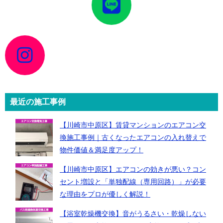
コ
ン
リ
ン
ク
ア
イ
コ
ン
リ
ン
ク
最近の施工事例
【川崎市中原区】賃貸マンションのエアコン交
換施工事例｜古くなったエアコンの入れ替えで
物件価値＆満足度アップ！
【川崎市中原区】エアコンの効きが悪い？コン
セント増設と「単独配線（専用回路）」が必要
な理由をプロが優しく解説！
【浴室乾燥機交換】音がうるさい・乾燥しない