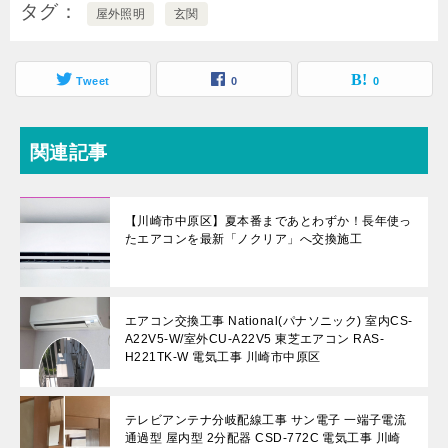
タグ
屋外照明
玄関
Tweet
0
0
関連記事
【川崎市中原区】夏本番まであとわずか！長年使っ
たエアコンを最新「ノクリア」へ交換施工
エアコン交換工事 National(パナソニック) 室内CS-
A22V5-W/室外CU-A22V5 東芝エアコン RAS-
H221TK-W 電気工事 川崎市中原区
テレビアンテナ分岐配線工事 サン電子 一端子電流
通過型 屋内型 2分配器 CSD-772C 電気工事 川崎