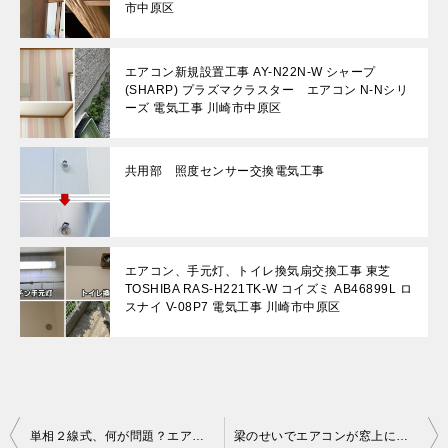
市中原区
エアコン新規設置工事 AY-N22N-W シャープ
(SHARP) プラズマクラスター エアコン N-Nシリ
ーズ 電気工事 川崎市中原区
共用部 照度センサー交換電気工事
エアコン、手元灯、トイレ換気扇交換工事 東芝
TOSHIBA RAS-H221TK-W コイズミ AB46899L ロ
スナイ V-08P7 電気工事 川崎市中原区
投
単相２線式、何が問題？エアコン単独コンセント配線｜単相 2 線式から単相 3 線式へ切替変更配線電気工事｜神奈川県川崎市中原区
梁のせいでエアコンが窓上に…！失敗しないためのチェックポイントと対策！エアコンと室外機交換配管電気工事（既設機種：RAS-251PD(W) RAS-251PAD 東芝 TOSHIBA／交換機種：AS-AH222M-W ノクリア 富士通ゼネラル）｜神奈川県川崎市中原区