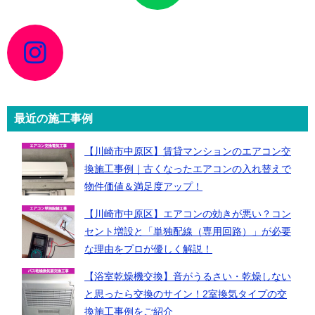
ン
ク
ア
イ
コ
ン
リ
ン
ク
最近の施工事例
【川崎市中原区】賃貸マンションのエアコン交
換施工事例｜古くなったエアコンの入れ替えで
物件価値＆満足度アップ！
【川崎市中原区】エアコンの効きが悪い？コン
セント増設と「単独配線（専用回路）」が必要
な理由をプロが優しく解説！
【浴室乾燥機交換】音がうるさい・乾燥しない
と思ったら交換のサイン！2室換気タイプの交
換施工事例をご紹介