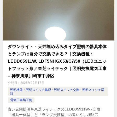
ダウンライト・天井埋め込みタイプ照明の器具本体
とランプは自分で交換できる？｜交換機種：
LEDD85911W, LDF5NHGX53/C7/50（LEDユニッ
トフラット形／東芝ライテック｜照明交換電気工事
– 神奈川県川崎市中原区
公開日：
2025年12月17日
照明機器・照明スイッチ修理・照明スイッチ交換・照明スイッチ増
設
電気工事施工例
古い玄関照明を東芝ライテックのLEDD85911Wへ交換！
「器具一体型」と「ランプ交換型」の違いや、埋込穴