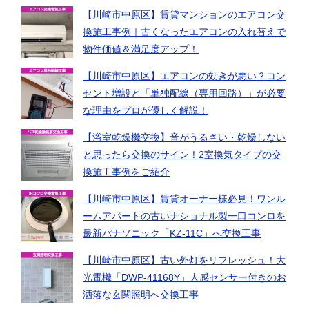
【川崎市中原区】賃貸マンションのエアコン交
換施工事例｜古くなったエアコンの入れ替えで
物件価値＆満足度アップ！
【川崎市中原区】エアコンの効きが悪い？コン
セント増設と「単独配線（専用回路）」が必要
な理由をプロが優しく解説！
【浴室乾燥機交換】音がうるさい・乾燥しない
と思ったら交換のサイン！2室換気タイプの交
換施工事例をご紹介
【川崎市中原区】賃貸オーナー様必見！ワンル
ームアパートの古いナショナル製一口コンロを
最新パナソニック「KZ-11C」へ交換工事
【川崎市中原区】古い外灯をリフレッシュ！大
光電機「DWP-41168Y」人感センサー付きのお
洒落な玄関照明へ交換工事