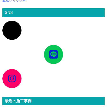
激震クリック堂
SNS
ア
イ
コ
ン
リ
ン
ク
ア
イ
コ
ン
リ
ン
ク
ア
イ
コ
ン
リ
ン
ク
最近の施工事例