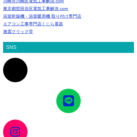
川崎市川崎区電気工事解決.com
東京都世田谷区電気工事解決.com
浴室乾燥機・浴室暖房機 取り付け専門店
エアコン工事専門店くじら電器
激震クリック堂
SNS
ア
イ
コ
ン
リ
ン
ク
ア
イ
コ
ン
リ
ン
ク
ア
イ
コ
ン