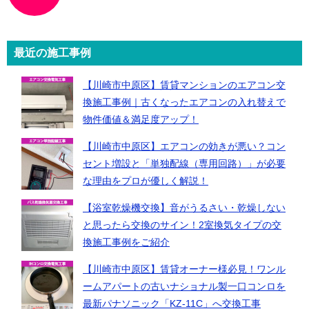
リ
ン
ク
最近の施工事例
【川崎市中原区】賃貸マンションのエアコン交
換施工事例｜古くなったエアコンの入れ替えで
物件価値＆満足度アップ！
【川崎市中原区】エアコンの効きが悪い？コン
セント増設と「単独配線（専用回路）」が必要
な理由をプロが優しく解説！
【浴室乾燥機交換】音がうるさい・乾燥しない
と思ったら交換のサイン！2室換気タイプの交
換施工事例をご紹介
【川崎市中原区】賃貸オーナー様必見！ワンル
ームアパートの古いナショナル製一口コンロを
最新パナソニック「KZ-11C」へ交換工事