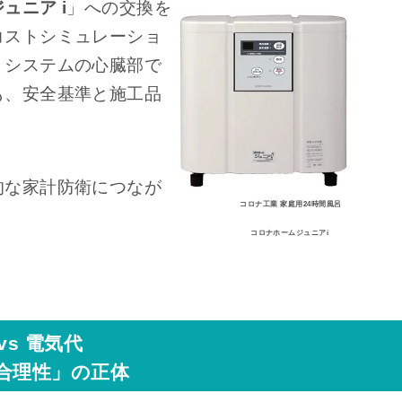
ュニア i
」への交換を
コストシミュレーショ
、システムの心臓部で
も、安全基準と施工品
的な家計防衛につなが
コロナ工業 家庭用24時間風呂
コロナホームジュニアi
s 電気代
合理性」の正体